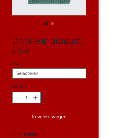
Productcode: 217537123517253
Dit is een product
Prijs
€ 25,00
Maat
*
Aantal
*
In winkelwagen
Dit is een 